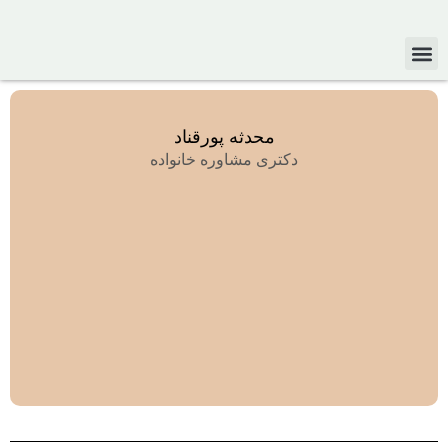
حیطه
محدثه پورقناد
تخصص:
دکتری مشاوره خانواده
زوج
درمانی
و
درمان
فردی
رویکرد:
هیجان
مدار